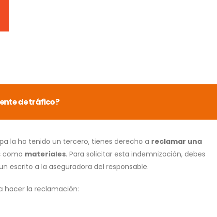
ente de tráfico?
lpa la ha tenido un tercero, tienes derecho a
reclamar una
s
como
materiales
. Para solicitar esta indemnización, debes
 un escrito a la aseguradora del responsable.
a hacer la reclamación: