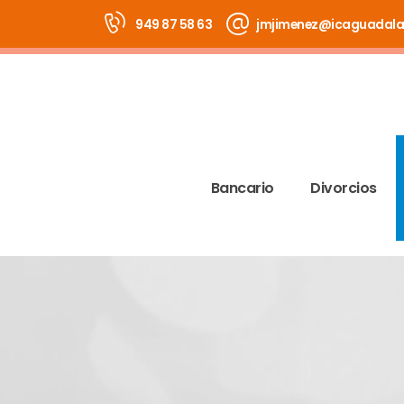
949 87 58 63
jmjimenez@icaguadala
Bancario
Divorcios