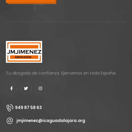
Tu abogado de confianza. Ejercemos en toda España.
949 87 58 63
jmjimenez@icaguadalajara.org